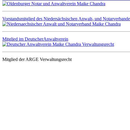
Vorstandsmitglied des Niedersächsischen Anwalt- und Notarverbande
Mitglied im DeutscherAnwaltverein
Mitglied der ARGE Verwaltungsrecht
Stimmen unserer Mandantinnen und Man
Es war wirklich eine sehr ausführliche und fundierte Erstberatung.
Zudem überhaupt nicht arrogant oder von oben herab, wie ich es sch
Frau Chandra hat sich für mich als stotternden Menschen wirklich Ze
Ich weiß also wo ich hingehen muss, wenn ich in Schule oder Studiu
Eine super Unterstützung bei der Studienplatzklage!